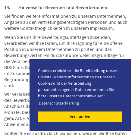
14. Hinweise für Bewerber und Bewerberinnen
Sie finden weitere Informationen zu unserem Unternehmen,
Angaben zu den vertretungsberechtigten Personen und auch
weitere Kontaktmöglichkeiten in unserem Impressum.
Wenn Sie uns Ihre Bewerbungsunterlagen zusenden,
verarbeiten wir Ihre Daten, um Ihre Eignung für eine offene
Position in unserem Unternehmen zu prüfen und das
Bewerbungsverfahren durchzuführen. Rechtsgrundlage für
die Verarbeitung Ihrer personenbezogenen Daten ist § 26
BDSG n.F. Danach ist die Verarbeitung der Daten zulässig, die
Cookies erleichtern die Bereitstellung unserer
im Zusammenhang mit der Entscheidung über die
Dienste. Weitere Informationen zu unseren
Begründung eines Beschäftigungsverhältnisses erforderlich
Cookies und der Verarbeitung
sind.
personenbezogener Daten entnehmen Sie
Wir verarbeiten bzw. speichern Ihre Daten während der Dauer
bitte unseren Datenschutzhinweisen:
des Bewerbungsverfahrens und speichern die Daten nach
Datenschutzerklärung
Abschluss des Bewerbungsverfahrens für weitere sechs
Monate. Dies erfolgt aufgrund unseres berechtigten Interesses
Verstanden
gem. Art. 6 Abs. 1 lit. f) DSGVO zur Geltendmachung oder
Abwehr von Ansprüchen.
Sollten Sie es ausdrücklich wünschen, werden wir Ihre Daten