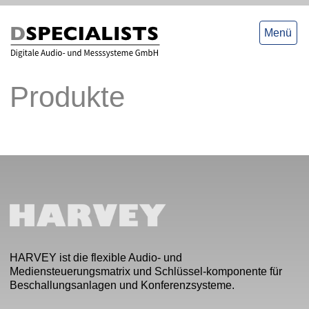
zum
zum
Inhalt
Inhalt
Menü
Produkte
HARVEY ist die flexible Audio- und
Mediensteuerungsmatrix und Schlüssel-komponente für
Beschallungsanlagen und Konferenzsysteme.