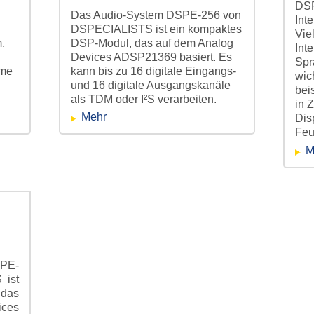
DSP
Das Audio-System DSPE-256 von
Control!
Int
DSPECIALISTS ist ein kompaktes
Vie
,
DSP-Modul, das auf dem Analog
Int
Devices ADSP21369 basiert. Es
Spr
eme
kann bis zu 16 digitale Eingangs-
wic
und 16 digitale Ausgangskanäle
bei
als TDM oder I²S verarbeiten.
in 
Mehr
Dis
Feu
M
hrem Auftrag Hardware,
PE-
ist
 das
ronische Systeme
.
ces