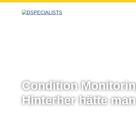
zum
zum
Inhalt
Inhalt
windkraft_klein.jpg
Condition Monitorin
Hinterher hätte ma