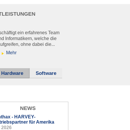
TLEISTUNGEN
äftigt ein erfahrenes Team
d Informatikern, welche die
fgreifen, ohne dabei die...
Mehr
-System bei.
Hardware
Software
NEWS
thax - HARVEY-
triebspartner für Amerika
i 2026