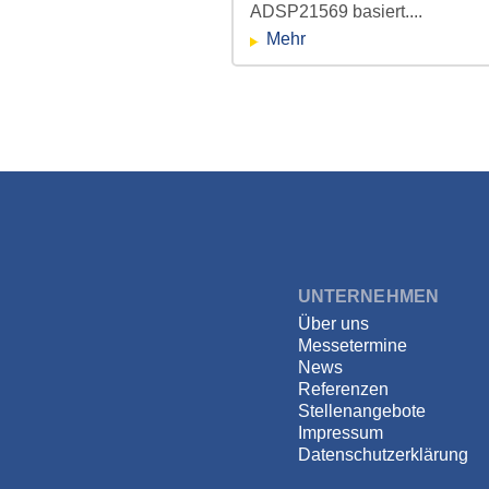
ADSP21569 basiert....
Mehr
konzert.jpg
↑
Direkt
zum
Inhalt
DSPECIALISTS
UNTERNEHMEN
Licht aus, Ton an –
Über uns
Messetermine
optimaler Sound für
News
Referenzen
Stellenangebote
Impressum
Datenschutzerklärung