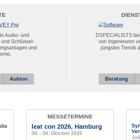
TE
DIENS
le Audio- und
DSPECIALISTS besch
 und Schlüssel-
von Ingenieuren un
ungsanlagen und
jüngsten Trends au
teme.
das auch Ihrem Intercom
Aubion
Beratung
MESSETERMINE
leat con 2026, Hamburg
Syn
dia
Ver
icht müde werden –
06. - 08. Oktober 2026
Jul