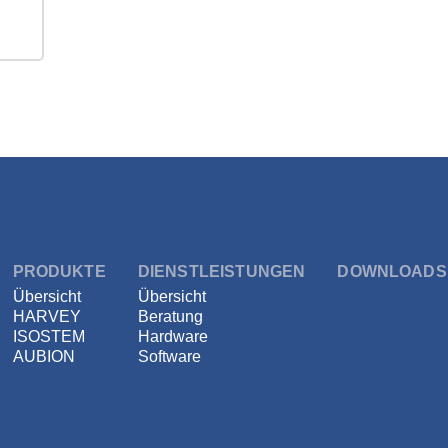
PRODUKTE
DIENSTLEISTUNGEN
DOWNLOADS
Übersicht
Übersicht
HARVEY
Beratung
 alle Zuhörer.
ISOSTEM
Hardware
AUBION
Software