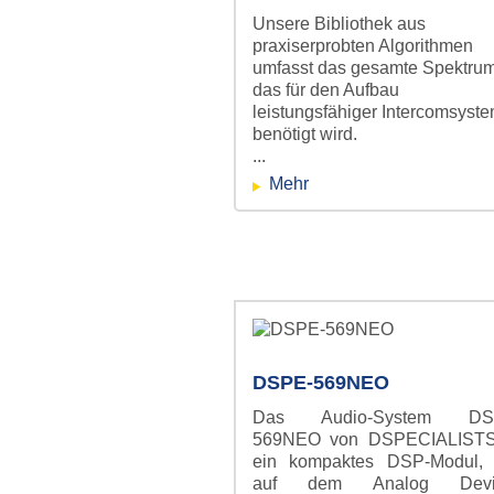
Unsere Bibliothek aus
Mission: 
praxiserprobten Algorithmen
umfasst das gesamte Spektrum
das für den Aufbau
leistungsfähiger Intercomsyst
benötigt wird.
...
Mehr
schaltplan_klein.jpg
DSPE-569NEO
Wir entwickeln in I
Das Audio-System DS
569NEO von DSPECIALISTS 
ein kompaktes DSP-Modul,
Software und elekt
auf dem Analog Devi