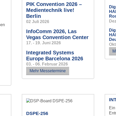
PIK Convention 2026 –
 Industrie.
Dig
Medientechnik live!
HAR
Berlin
Ro
De
02 Juli 2026
ben
Dig
InfoComm 2026, Las
HAR
Vegas Convention Center
Deu
17. - 19. Juni 2026
Okt
M
Integrated Systems
Europe Barcelona 2026
03. - 06. Februar 2026
Mehr Messetermine
IN
Ein
DSPE-256
Ent