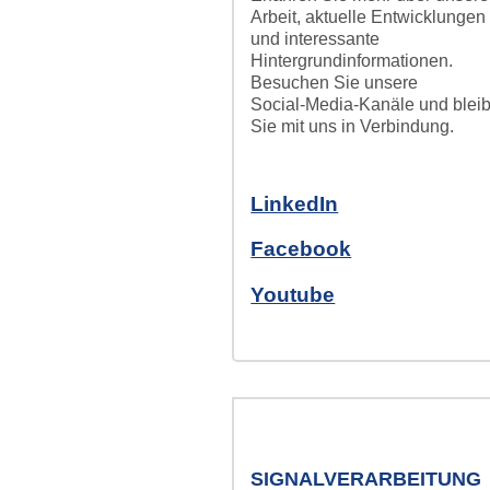
Arbeit, aktuelle Entwicklungen
Messsysteme für die
und interessante
Hintergrundinformationen.
Besuchen Sie unsere
Social‑Media‑Kanäle und blei
Sie mit uns in Verbindung.
LinkedIn
Facebook
Youtube
harvey-slider-2024.png
SIGNALVERARBEITUNG