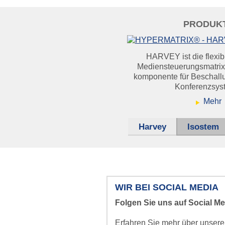
Nurse Call
PRODUK
HARVEY ist die flexib
Mediensteuerungsmatrix
komponente für Beschall
Alle reden über IP.
Konferenzsys
Mehr
Gerne bringen wir 
Harvey
Isostem
WIR BEI SOCIAL MEDIA
ice_hbf.jpg
Folgen Sie uns auf Social Me
(Sens)ohren, die n
Erfahren Sie mehr über unsere