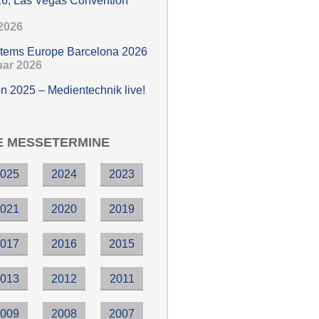
6, Las Vegas Convention
 2026
stems Europe Barcelona 2026
ruar 2026
n 2025 – Medientechnik live!
E MESSETERMINE
2025
2024
2023
2021
2020
2019
2017
2016
2015
2013
2012
2011
2009
2008
2007