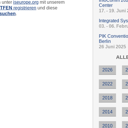
InfoComm 202
h unter
iseurope.org
mit unserem
Center
FTFEN
registrieren
und diese
17. - 19. Juni
esuchen
.
Integrated Sy
03. - 06. Feb
PIK Conventio
Berlin
26 Juni 2025
ALL
2026
2022
2018
2014
2010