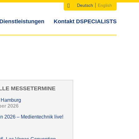
Deutsch
English
Suche
Suchformular
Sprachen
Dienstleistungen
Kontakt DSPECIALISTS
LLE MESSETERMINE
, Hamburg
ober 2026
n 2026 – Medientechnik live!